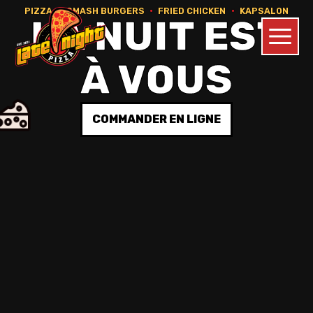
PIZZA
•
SMASH BURGERS
•
FRIED CHICKEN
•
KAPSALON
LA NUIT EST
À VOUS
COMMANDER EN LIGNE