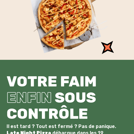
VOTRE FAIM
ENFIN
SOUS
CONTRÔLE
Il est tard ? Tout est fermé ? Pas de panique.
Late Night Pizza
débarque dans les 19